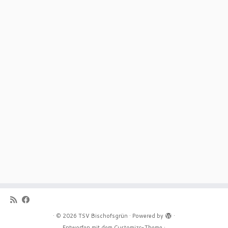
·
© 2026
TSV Bischofsgrün
·
Powered by
·
Entworfen mit dem
Customizr-Theme
·