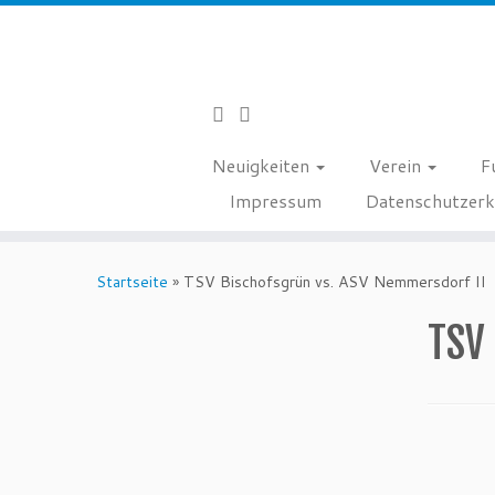
Neuigkeiten
Verein
F
Impressum
Datenschutzerk
Zum
Inhalt
Startseite
»
TSV Bischofsgrün vs. ASV Nemmersdorf II
springen
TSV